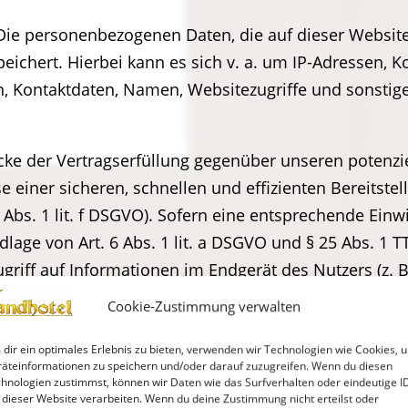
 Die personenbezogenen Daten, die auf dieser Websit
peichert. Hierbei kann es sich v. a. um IP-Adressen, 
 Kontaktdaten, Namen, Websitezugriffe und sonstige
cke der Vertragserfüllung gegenüber unseren potenzi
se einer sicheren, schnellen und effizienten Bereitst
6 Abs. 1 lit. f DSGVO). Sofern eine entsprechende Einwi
lage von Art. 6 Abs. 1 lit. a DSGVO und § 25 Abs. 1 T
riff auf Informationen im Endgerät des Nutzers (z. B
ederzeit widerrufbar.
Cookie-Zustimmung verwalten
 Daten nur insoweit verarbeiten, wie dies zur Erfüllu
dir ein optimales Erlebnis zu bieten, verwenden wir Technologien wie Cookies, 
n in Bezug auf diese Daten befolgen.
äteinformationen zu speichern und/oder darauf zuzugreifen. Wenn du diesen
hnologien zustimmst, können wir Daten wie das Surfverhalten oder eindeutige I
 dieser Website verarbeiten. Wenn du deine Zustimmung nicht erteilst oder