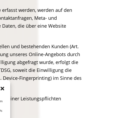
e erfasst werden, werden auf den
Kontaktanfragen, Meta- und
 Daten, die über eine Website
ellen und bestehenden Kunden (Art.
ellung unseres Online-Angebots durch
lligung abgefragt wurde, erfolgt die
TDSG, soweit die Einwilligung die
. Device-Fingerprinting) im Sinne des
ng seiner Leistungspflichten
um
Ds