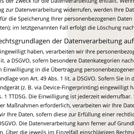
s der Zweck für die Datenverarbeitung entfällt. Wenn
g zur Datenverarbeitung widerrufen, werden Ihre Date
 für die Speicherung Ihrer personenbezogenen Daten h
en); im letztgenannten Fall erfolgt die Löschung nach
echtsgrundlagen der Datenverarbeitung auf
eingewilligt haben, verarbeiten wir Ihre personenbez
2 lit. a DSGVO, sofern besondere Datenkategorien nach
n Einwilligung in die Übertragung personenbezogener D
lage von Art. 49 Abs. 1 lit. a DSGVO. Sofern Sie in 
ndgerät (z. B. via Device-Fingerprinting) eingewilligt
. 1 TTDSG. Die Einwilligung ist jederzeit widerrufbar.
r Maßnahmen erforderlich, verarbeiten wir Ihre Daten
 Ihre Daten, sofern diese zur Erfüllung einer rechtli
 c DSGVO. Die Datenverarbeitung kann ferner auf Grund
gen. Über die jeweils im Einzelfall einschlägigen Rech