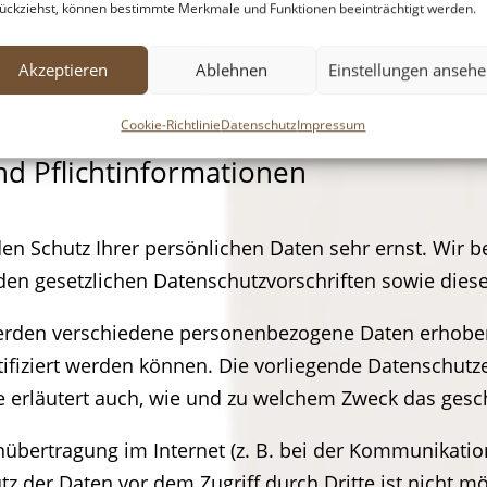
ückziehst, können bestimmte Merkmale und Funktionen beeinträchtigt werden.
Akzeptieren
Ablehnen
Einstellungen anseh
Cookie-Richtlinie
Datenschutz
Impressum
d Pflicht­informationen
den Schutz Ihrer persönlichen Daten sehr ernst. Wir
den gesetzlichen Datenschutzvorschriften sowie dies
werden verschiedene personenbezogene Daten erhobe
tifiziert werden können. Die vorliegende Datenschutze
e erläutert auch, wie und zu welchem Zweck das gesc
nübertragung im Internet (z. B. bei der Kommunikation
z der Daten vor dem Zugriff durch Dritte ist nicht mö