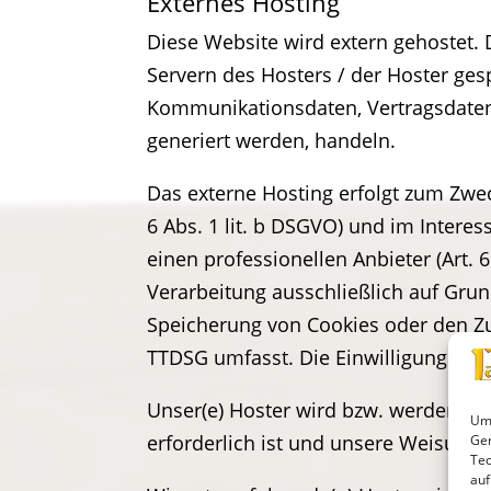
Externes Hosting
Diese Website wird extern gehostet.
Servern des Hosters / der Hoster ges
Kommunikationsdaten, Vertragsdaten,
generiert werden, handeln.
Das externe Hosting erfolgt zum Zwe
6 Abs. 1 lit. b DSGVO) und im Interes
einen professionellen Anbieter (Art. 
Verarbeitung ausschließlich auf Grund
Speicherung von Cookies oder den Zug
TTDSG umfasst. Die Einwilligung ist j
Unser(e) Hoster wird bzw. werden Ihre
Um 
erforderlich ist und unsere Weisunge
Ger
Tec
auf